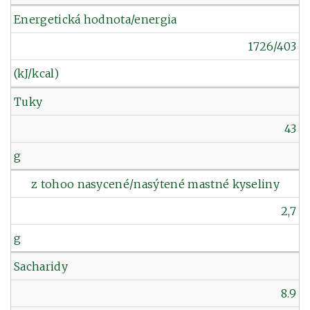
Energetická hodnota/energia
1726/403
(kJ/kcal)
Tuky
43
g
z tohoo nasycené/nasýtené mastné kyseliny
2,7
g
Sacharidy
8.9