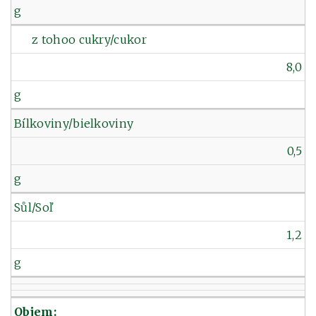
g
z tohoo cukry/cukor
8,0
g
Bílkoviny/bielkoviny
0,5
g
Sůl/Soľ
1,2
g
Objem: