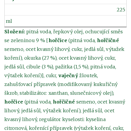
225
ml
Složení:
pitná voda, řepkový olej, ochucující směs
se zeleninou 9 % [
hořčice
(pitná voda,
hořčičné
semeno, ocet kvasný lihový, cukr, jedlá sůl, výtažek
koření), okurka (27 %), ocet kvasný lihový, cukr,
jedlá sůl, cibule (3 %), pažitka (1,5 %), pitná voda,
výtažek koření)], cukr,
vaječný
žloutek,
zahušťovací přípravek (modifikovaný kukuřičný
škrob, stabilizátor: xanthan, slunečnicový olej),
hořčice
(pitná voda,
hořčičné
semeno, ocet kvasný
lihový, jedlá sůl, výtažek koření), jedlá sůl, ocet
kvasný lihový, regulátor kyselosti: kyselina
citronová, kořenící přípravek (výtažek koření, cukr,